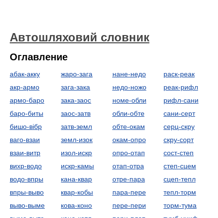
Автошляховий словник
Оглавление
абак-акку
жаро-зага
нане-недо
раск-реак
акр-армо
зага-зака
недо-ножо
реак-рифл
армо-баро
зака-заос
номе-обли
рифл-сани
баро-биты
заос-затв
обли-обте
сани-серт
бишо-вібр
затв-земл
обте-окам
серц-скру
ваго-взаи
земл-изок
окам-опро
скру-сорт
взаи-витр
изол-искр
опро-отап
сост-степ
вихр-водо
искр-камы
отап-отра
степ-сцем
водо-впры
кана-квар
отре-пара
сцеп-тепл
впры-выво
квар-кобы
пара-пере
тепл-торм
выво-выме
кова-коно
пере-пери
торм-тума