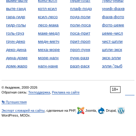
выме-выте
коно-котл
пери-плат
тумб-униф
выте-ганд
котл-ксил
плаф-подз
униф-фахв
гара-гидр
ксил-лесо
подз-поли
фахв-фото
гидр-голы
лесо-мака
поли-поса
фото-цеме
голь-груз
маке-медл
поса-прит
цеме-числ
грун-деко
медн-метч
прит-проп
чист-шпли
деко-дина
меха-море
проп-пунк
шпли-экск
дина-доме
море-нагн
пунк-разз
экск-элли
домк-жаро
нагн-нане
разл-раск
элли-“рыб
© Академик, 2000-2026
18+
Обратная связь:
Техподдержка
,
Реклама на сайте
👣 Путешествия
Экспорт словарей на сайты
, сделанные на PHP,
Joomla,
Drupal,
WordPress, MODx.